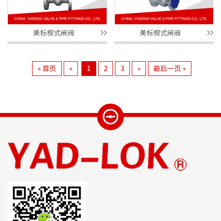
美标楔式闸阀
美标楔式闸阀
« 首页
«
1
2
3
»
最后一页 »