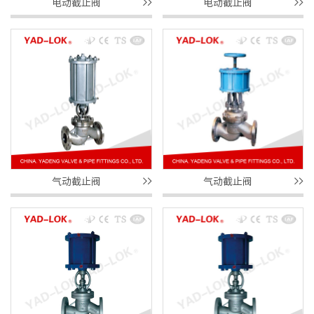
电动截止阀
电动截止阀
气动截止阀
气动截止阀