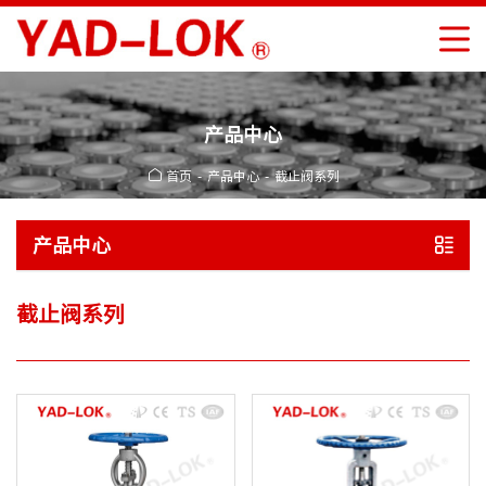
产品中心
首页
产品中心
截止阀系列
产品中心
截止阀系列