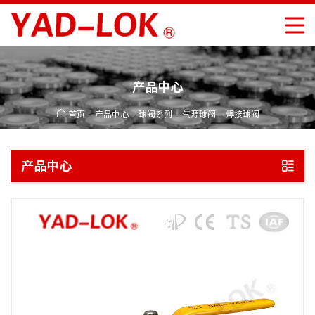
产品中心
首页
产品中心
球阀系列
气源球阀
焊接球阀
产品中心