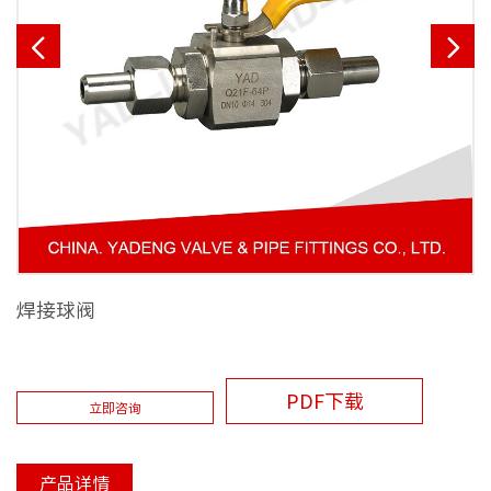


焊接球阀
PDF下载
立即咨询
产品详情